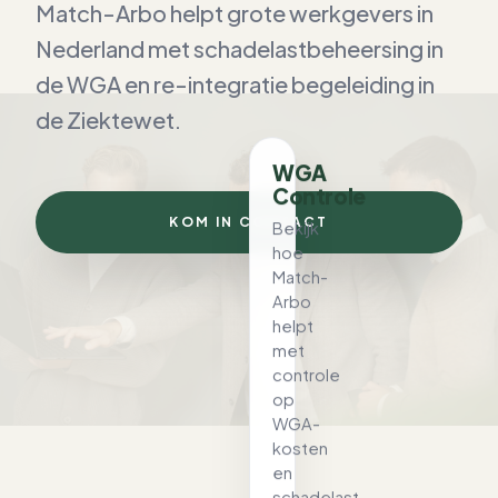
Match-Arbo helpt grote werkgevers in
Nederland met schadelastbeheersing in
de WGA en re-integratie begeleiding in
de Ziektewet.
WGA
Controle
KOM IN CONTACT
Bekijk
hoe
Match-
Arbo
helpt
met
controle
op
WGA-
kosten
en
schadelast.